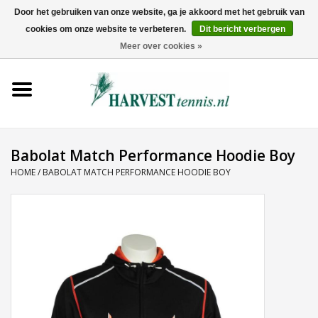
Door het gebruiken van onze website, ga je akkoord met het gebruik van
cookies om onze website te verbeteren.
Dit bericht verbergen
0 Artikelen - €0,00
Meer over cookies »
Home
Rackets
Tenniskleding
Babolat Match Performance Hoodie Boy
HOME
/
BABOLAT MATCH PERFORMANCE HOODIE BOY
Tennisschoenen
Tassen
Ballen
Snaren