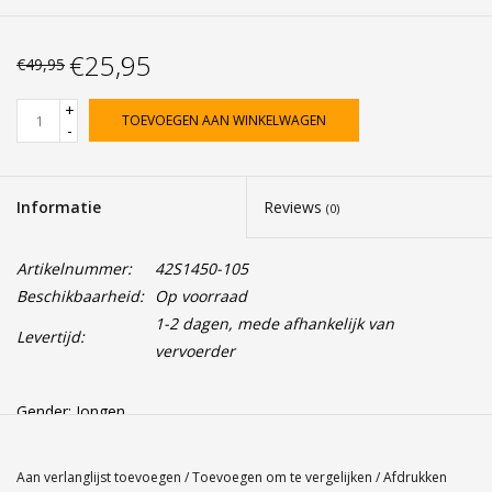
€25,95
€49,95
+
TOEVOEGEN AAN WINKELWAGEN
-
Informatie
Reviews
(0)
Artikelnummer:
42S1450-105
Beschikbaarheid:
Op voorraad
1-2 dagen, mede afhankelijk van
Levertijd:
vervoerder
Gender: Jongen
Kleur: Zwart 105
Materiaal: 100% Polyester - Inside 97% Polyester, 3% Spandex
Aan verlanglijst toevoegen
/
Toevoegen om te vergelijken
/
Afdrukken