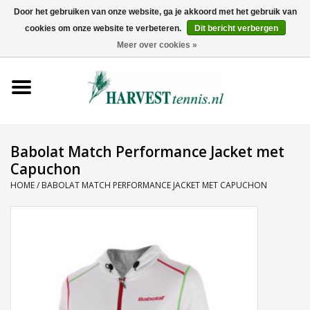
Door het gebruiken van onze website, ga je akkoord met het gebruik van
cookies om onze website te verbeteren.
Dit bericht verbergen
0 Artikelen - €0,00
Meer over cookies »
Home
Rackets
Tenniskleding
Babolat Match Performance Jacket met
Capuchon
Tennisschoenen
HOME
/
BABOLAT MATCH PERFORMANCE JACKET MET CAPUCHON
Tassen
Ballen
Snaren