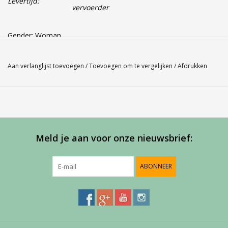
Levertijd:
vervoerder
Gender: Woman
Kleur: Wit 101
Materiaal: 100 % polyester
Aan verlanglijst toevoegen
/
Toevoegen om te vergelijken
/
Afdrukken
Babolat Sweatvest met ventilerende capuchon en steekzakken
heeft een fleeceachtige binnenkant.Het geheel is gemaakt van
stretch licht en soepel materiaal. De gekleurde rits sluit
middenvoor en heeft een kinbescherming. De coupenaden zijn
Meld je aan voor onze nieuwsbrief:
sierlijk en paars gekleurd zo ook de ventillerende voering van de
capuchon. De binnenkant van de steekzakken zijn turquoise
gekleurd.
ABONNEER