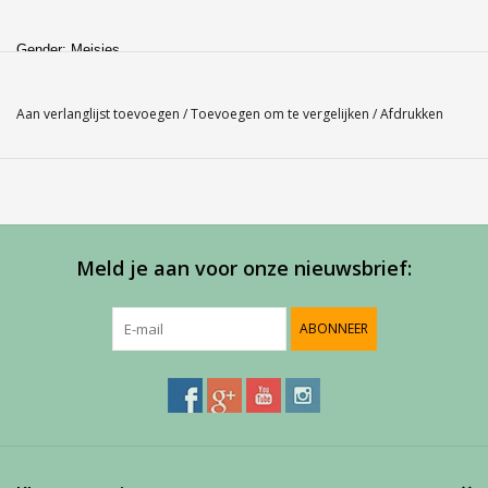
Gender: Meisjes
Kleur: Wit 101
Materiaal: 94.5% polyester / 5.5% spandex
Aan verlanglijst toevoegen
/
Toevoegen om te vergelijken
/
Afdrukken
Dit
Babolat Poloshirt Match Performance
voor meisjes is
samengesteld uit licht en soepel materiaal en geschikt voor oefening tot
wedstrijd. Heeft raglan mouwtjes die wit zijn zo ook het kraagje, het
geheel geeft een leuke uitstraling door de modieuze lijnen en het
contrast in kleur. Je hebt geen last van overbodige naden en onder de
Meld je aan voor onze nieuwsbrief:
oksel en de rug is het poloshirt ventilerend.
ABONNEER