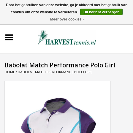
Door het gebruiken van onze website, ga je akkoord met het gebruik van
cookies om onze website te verbeteren.
Dit bericht verbergen
0 Artikelen - €0,00
Meer over cookies »
Home
Rackets
Tenniskleding
Babolat Match Performance Polo Girl
HOME
/
BABOLAT MATCH PERFORMANCE POLO GIRL
Tennisschoenen
Tassen
Ballen
Snaren