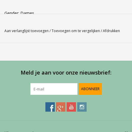
Gender: Dames
Kleur: Cherise 127
Materiaal: 94.5% polyester / 5.5% spandex
Aan verlanglijst toevoegen
/
Toevoegen om te vergelijken
/
Afdrukken
Dit dames Babolat Poloshirt Match Performance is
samengesteld uit licht en soepel materiaal en geschikt voor
oefening tot wedstrijd. Heeft raglan mouwtjes die wit zijn zo
ook het kraagje, het geheel geeft een leuke uitstraling door de
Meld je aan voor onze nieuwsbrief:
modieuze lijnen en het contrast in kleur. Je hebt geen last van
overbodige naden en onder de oksel en de rug is het poloshirt
ventilerend.
ABONNEER