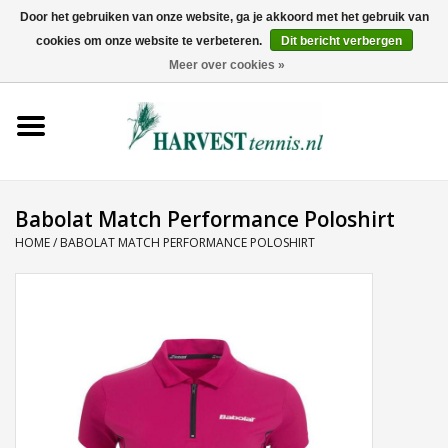
Door het gebruiken van onze website, ga je akkoord met het gebruik van
cookies om onze website te verbeteren.
Dit bericht verbergen
0 Artikelen - €0,00
Meer over cookies »
Home
Rackets
Tenniskleding
Babolat Match Performance Poloshirt
HOME
/
BABOLAT MATCH PERFORMANCE POLOSHIRT
Tennisschoenen
Tassen
Ballen
Snaren