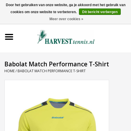
Door het gebruiken van onze website, ga je akkoord met het gebruik van
cookies om onze website te verbeteren.
Dit bericht verbergen
0 Artikelen - €0,00
Meer over cookies »
Home
Rackets
Tenniskleding
Babolat Match Performance T-Shirt
HOME
/
BABOLAT MATCH PERFORMANCE T-SHIRT
Tennisschoenen
Tassen
Ballen
Snaren