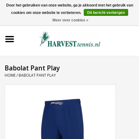
Door het gebruiken van onze website, ga je akkoord met het gebruik van
cookies om onze website te verbeteren.
Dit bericht verbergen
0 Artikelen - €0,00
Meer over cookies »
Home
Rackets
Tenniskleding
Babolat Pant Play
HOME
/
BABOLAT PANT PLAY
Tennisschoenen
Tassen
Ballen
Snaren