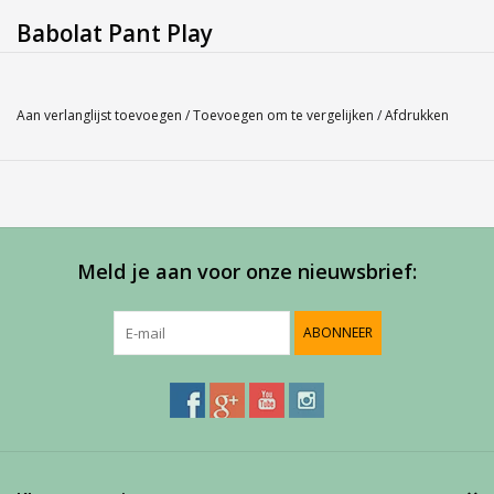
Babolat Pant Play
Bent u niet zeker over de maat, misschien kan onze
Maatlabel
u
hierbij helpen.
Aan verlanglijst toevoegen
/
Toevoegen om te vergelijken
/
Afdrukken
Service
Bij Harvest-Tennis bieden wij graag persoonlijk advies voor u
aankoop. Neem telefonisch (0180-551844) contact op voor
meer informatie of om een afspraak te maken in onze
Meld je aan voor onze nieuwsbrief:
showroom.
ABONNEER