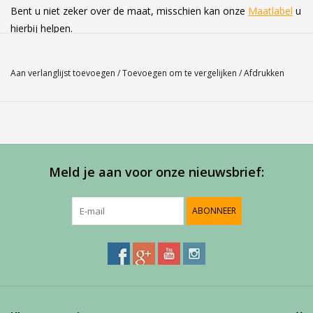
Bent u niet zeker over de maat, misschien kan onze
Maatlabel
u
hierbij helpen.
Service
Aan verlanglijst toevoegen
/
Toevoegen om te vergelijken
/
Afdrukken
Bij Harvest-Tennis bieden wij graag persoonlijk advies voor u
aankoop. Neem telefonisch (0180-551844) contact op voor
meer informatie of om een afspraak te maken in onze
showroom
Meld je aan voor onze nieuwsbrief:
ABONNEER