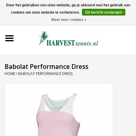
Door het gebruiken van onze website, ga je akkoord met het gebruik van
cookies om onze website te verbeteren.
Dit bericht verbergen
0 Artikelen - €0,00
Meer over cookies »
Home
Rackets
Tenniskleding
Babolat Performance Dress
HOME
/
BABOLAT PERFORMANCE DRESS
Tennisschoenen
Tassen
Ballen
Snaren