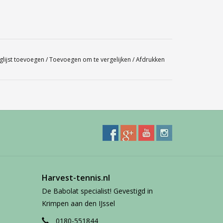
glijst toevoegen
/
Toevoegen om te vergelijken
/
Afdrukken
 Spandex
Harvest-tennis.nl
De Babolat specialist! Gevestigd in
Krimpen aan den IJssel
0180-551844