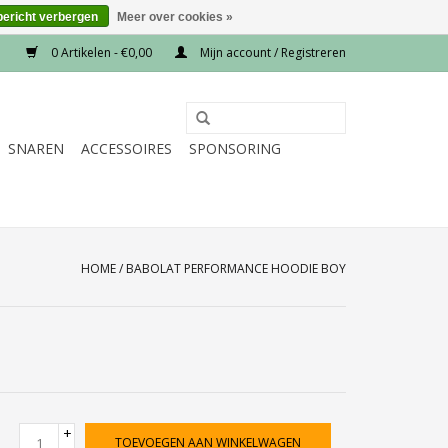
bericht verbergen
Meer over cookies »
0 Artikelen - €0,00
Mijn account / Registreren
SNAREN
ACCESSOIRES
SPONSORING
HOME
/
BABOLAT PERFORMANCE HOODIE BOY
+
TOEVOEGEN AAN WINKELWAGEN