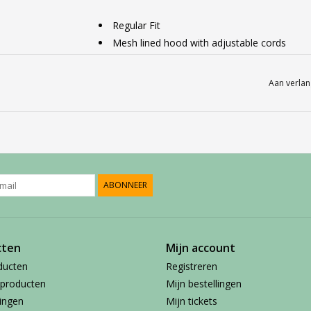
Regular Fit
Mesh lined hood with adjustable cords
Kangaroo pockets
Logo on chest and Babolat flag on back
Aan verlan
Ribbed hems and cuffs
Light-weight and breathable Fiber Dry fabric
100% Polyester - Inside 97% Polyester, 3%
ABONNEER
cten
Mijn account
ducten
Registreren
producten
Mijn bestellingen
ingen
Mijn tickets