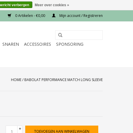
bericht verbergen
Meer over cookies »
0 Artikelen - €0,00
Mijn account / Registreren
SNAREN
ACCESSOIRES
SPONSORING
HOME
/
BABOLAT PERFORMANCE MATCH LONG SLEEVE
+
TOEVOEGEN AAN WINKELWAGEN