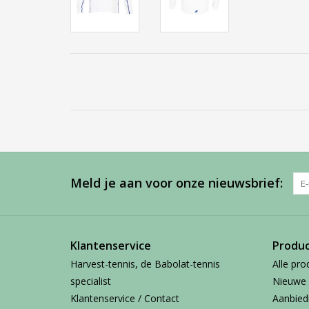
Meld je aan voor onze nieuwsbrief:
Klantenservice
Produ
Harvest-tennis, de Babolat-tennis
Alle pro
specialist
Nieuwe 
Klantenservice / Contact
Aanbied