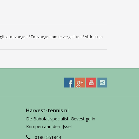
glijst toevoegen
/
Toevoegen om te vergelijken
/
Afdrukken
Harvest-tennis.nl
De Babolat specialist! Gevestigd in
Krimpen aan den IJssel
0180-551844