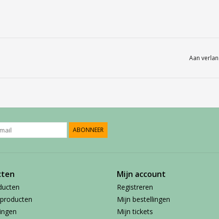
Aan verlan
ABONNEER
cten
Mijn account
ducten
Registreren
producten
Mijn bestellingen
ingen
Mijn tickets