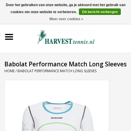
Door het gebruiken van onze website, ga je akkoord met het gebruik van
cookies om onze website te verbeteren.
Dit bericht verbergen
0 Artikelen - €0,00
Meer over cookies »
Home
Rackets
Tenniskleding
Babolat Performance Match Long Sleeves
HOME
/
BABOLAT PERFORMANCE MATCH LONG SLEEVES
Tennisschoenen
Tassen
Ballen
Snaren