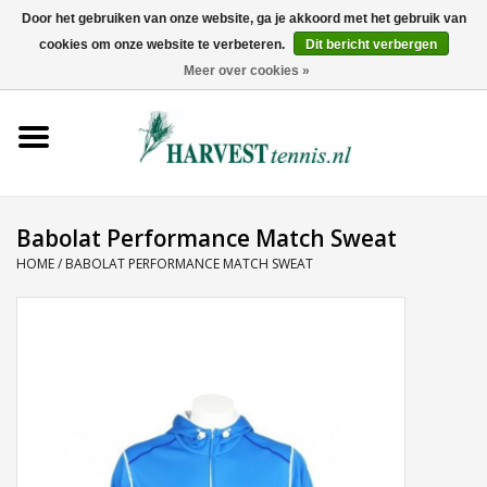
Door het gebruiken van onze website, ga je akkoord met het gebruik van
cookies om onze website te verbeteren.
Dit bericht verbergen
0 Artikelen - €0,00
Meer over cookies »
Home
Rackets
Tenniskleding
Babolat Performance Match Sweat
HOME
/
BABOLAT PERFORMANCE MATCH SWEAT
Tennisschoenen
Tassen
Ballen
Snaren