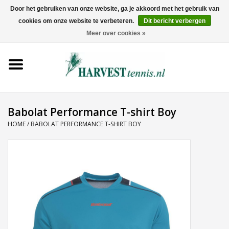
Door het gebruiken van onze website, ga je akkoord met het gebruik van
cookies om onze website te verbeteren.
Dit bericht verbergen
0 Artikelen - €0,00
Meer over cookies »
Home
Rackets
Tenniskleding
Babolat Performance T-shirt Boy
HOME
/
BABOLAT PERFORMANCE T-SHIRT BOY
Tennisschoenen
Tassen
Ballen
Snaren