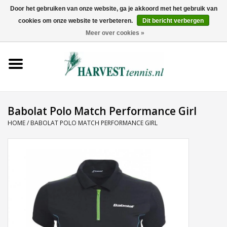
Door het gebruiken van onze website, ga je akkoord met het gebruik van
cookies om onze website te verbeteren.
Dit bericht verbergen
0 Artikelen - €0,00
Meer over cookies »
Home
Rackets
Tenniskleding
Babolat Polo Match Performance Girl
HOME
/
BABOLAT POLO MATCH PERFORMANCE GIRL
Tennisschoenen
Tassen
Ballen
Snaren