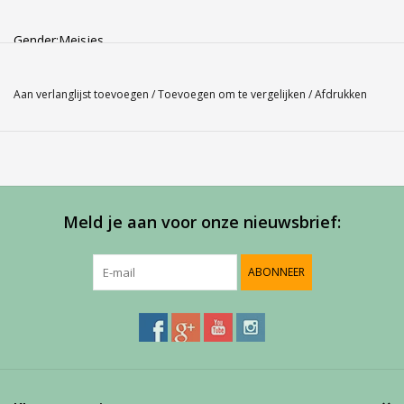
Gender:Meisjes
Kleur: Anthraciet 115
Materiaal: 94.5% polyester / 5.5% spandex
Aan verlanglijst toevoegen
/
Toevoegen om te vergelijken
/
Afdrukken
Dit meisjes Babolat Poloshirt Match Performance is
samengesteld uit licht en soepel materiaal en geschikt voor
oefening tot wedstrijd. Heeft raglan mouwtjes die wit zijn zo
ook het kraagje, het geheel geeft een leuke uitstraling door de
Meld je aan voor onze nieuwsbrief:
modieuze lijnen en het contrast in kleur. Je hebt geen last van
overbodige naden en onder de oksel en de rug is het poloshirt
ventilerend.
ABONNEER