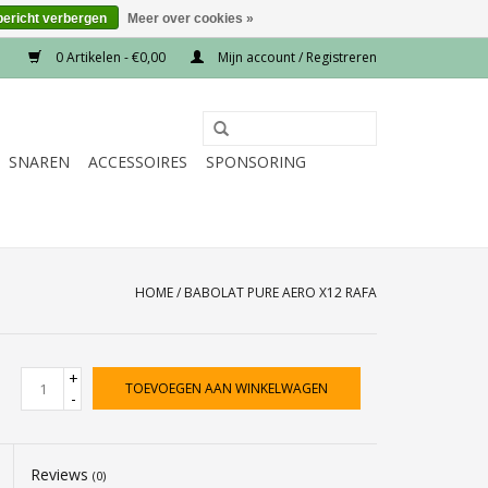
bericht verbergen
Meer over cookies »
0 Artikelen - €0,00
Mijn account / Registreren
SNAREN
ACCESSOIRES
SPONSORING
HOME
/
BABOLAT PURE AERO X12 RAFA
+
TOEVOEGEN AAN WINKELWAGEN
-
Reviews
(0)