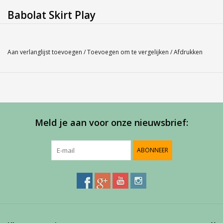
Babolat Skirt Play
Bent u niet zeker over de maat, misschien kan onze
Maatlabel
u
hierbij helpen.
Aan verlanglijst toevoegen
/
Toevoegen om te vergelijken
/
Afdrukken
Service
Bij Harvest-Tennis bieden wij graag persoonlijk advies voor u
aankoop. Neem telefonisch (0180-551844) contact op voor
meer informatie of om een afspraak te maken in onze
showroom
Meld je aan voor onze nieuwsbrief:
ABONNEER