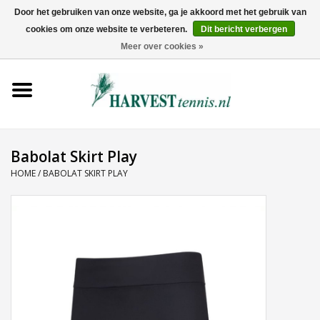
Door het gebruiken van onze website, ga je akkoord met het gebruik van
cookies om onze website te verbeteren.
Dit bericht verbergen
0 Artikelen - €0,00
Meer over cookies »
Home
Rackets
Tenniskleding
Babolat Skirt Play
HOME
/
BABOLAT SKIRT PLAY
Tennisschoenen
Tassen
Ballen
Snaren