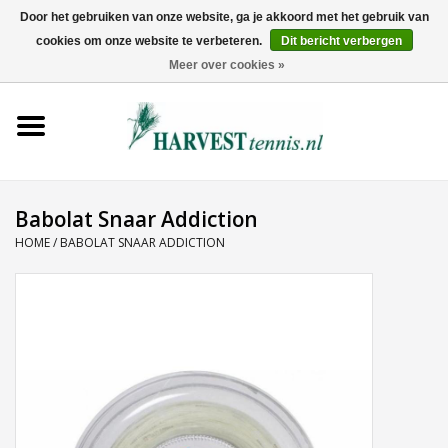
Door het gebruiken van onze website, ga je akkoord met het gebruik van
cookies om onze website te verbeteren.
Dit bericht verbergen
0 Artikelen - €0,00
Meer over cookies »
Home
Rackets
Tenniskleding
Babolat Snaar Addiction
HOME
/
BABOLAT SNAAR ADDICTION
Tennisschoenen
Tassen
Ballen
Snaren