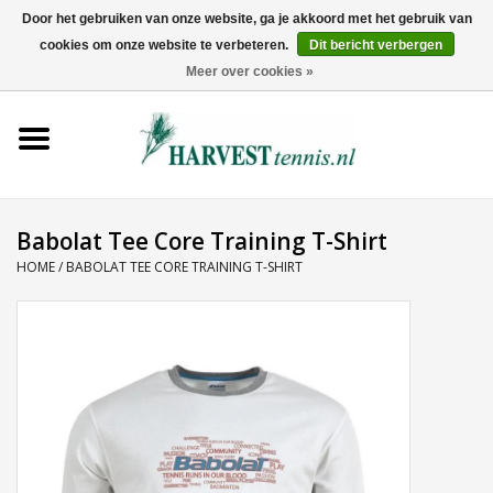
Door het gebruiken van onze website, ga je akkoord met het gebruik van
cookies om onze website te verbeteren.
Dit bericht verbergen
0 Artikelen - €0,00
Meer over cookies »
Home
Rackets
Tenniskleding
Babolat Tee Core Training T-Shirt
HOME
/
BABOLAT TEE CORE TRAINING T-SHIRT
Tennisschoenen
Tassen
Ballen
Snaren