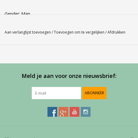
Gender: Man
Kleur: White 101
Materiaal: 30% cotton 70% polyester
Aan verlanglijst toevoegen
/
Toevoegen om te vergelijken
/
Afdrukken
Maathulp: gebruik ons Babolat maatschema indien je twijfelt
over de juiste maat en kom
via "pijltje terug" weer uit op deze pagina.
Babolat maatschema
Meld je aan voor onze nieuwsbrief:
ABONNEER