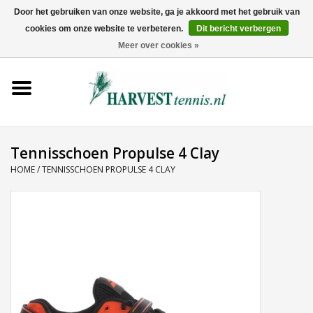
Door het gebruiken van onze website, ga je akkoord met het gebruik van
cookies om onze website te verbeteren.
Dit bericht verbergen
0 Artikelen - €0,00
Meer over cookies »
Home
Rackets
Tenniskleding
Tennisschoen Propulse 4 Clay
HOME
/
TENNISSCHOEN PROPULSE 4 CLAY
Tennisschoenen
Tassen
Ballen
Snaren