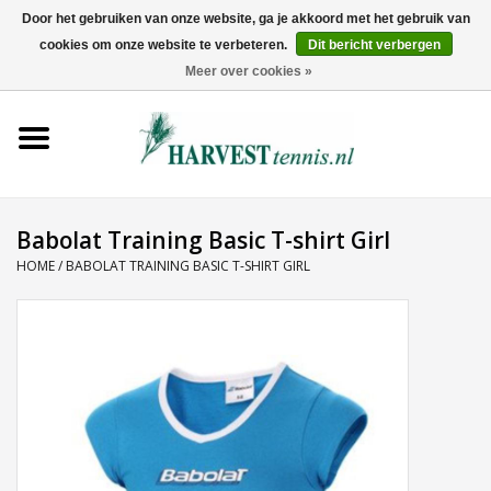
Door het gebruiken van onze website, ga je akkoord met het gebruik van
cookies om onze website te verbeteren.
Dit bericht verbergen
0 Artikelen - €0,00
Meer over cookies »
Home
Rackets
Tenniskleding
Babolat Training Basic T-shirt Girl
HOME
/
BABOLAT TRAINING BASIC T-SHIRT GIRL
Tennisschoenen
Tassen
Ballen
Snaren