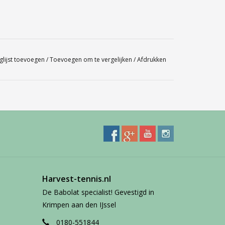
glijst toevoegen
/
Toevoegen om te vergelijken
/
Afdrukken
Harvest-tennis.nl
De Babolat specialist! Gevestigd in
Krimpen aan den IJssel
0180-551844