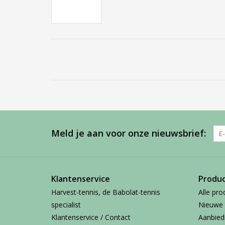
Meld je aan voor onze nieuwsbrief:
Klantenservice
Produ
Harvest-tennis, de Babolat-tennis
Alle pro
specialist
Nieuwe 
Klantenservice / Contact
Aanbied