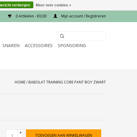
bericht verbergen
Meer over cookies »
0 Artikelen - €0,00
Mijn account / Registreren
SNAREN
ACCESSOIRES
SPONSORING
HOME
/
BABOLAT TRAINING CORE PANT BOY ZWART
+
TOEVOEGEN AAN WINKELWAGEN