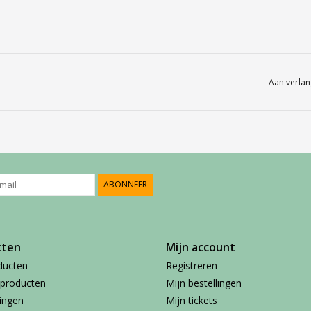
Aan verlan
ABONNEER
cten
Mijn account
ducten
Registreren
producten
Mijn bestellingen
ingen
Mijn tickets