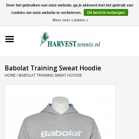
Door het gebruiken van onze website, ga je akkoord met het gebruik van
cookies om onze website te verbeteren.
Dit bericht verbergen
0 Artikelen - €0,00
Meer over cookies »
Home
Rackets
Tenniskleding
Babolat Training Sweat Hoodie
HOME
/
BABOLAT TRAINING SWEAT HOODIE
Tennisschoenen
Tassen
Ballen
Snaren