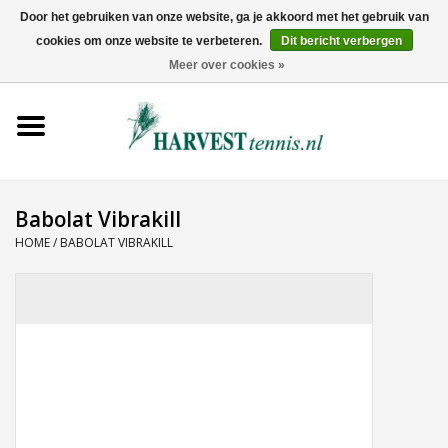
Door het gebruiken van onze website, ga je akkoord met het gebruik van
cookies om onze website te verbeteren.
Dit bericht verbergen
0 Artikelen - €0,00
Meer over cookies »
Home
Rackets
Tenniskleding
Babolat Vibrakill
HOME
/
BABOLAT VIBRAKILL
Tennisschoenen
Tassen
Ballen
Snaren