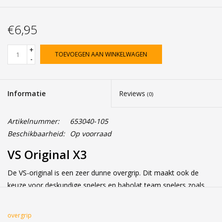
€6,95
+
TOEVOEGEN AAN WINKELWAGEN
-
Informatie
Reviews
(0)
Artikelnummer:
653040-105
Beschikbaarheid:
Op voorraad
VS Original X3
De VS-original is een zeer dunne overgrip. Dit maakt ook de
keuze voor deskundige spelers en babolat team spelers zoals
Rafaeal Nadal.
Het is een 3-pack verkrijgbaar in verschillende kleuren.
overgrip