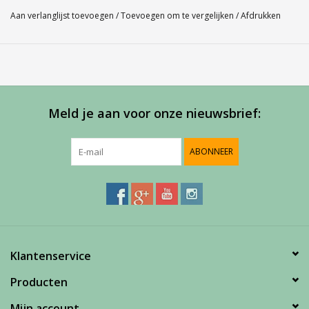
Service
Aan verlanglijst toevoegen
/
Toevoegen om te vergelijken
/
Afdrukken
Bij Harvest-Tennis bieden wij graag persoonlijk advies voor u
aankoop. Neem telefonisch (0180-551844) contact op voor
meer informatie of om een afspraak te maken in onze
showroom
Meld je aan voor onze nieuwsbrief:
ABONNEER
Klantenservice
Producten
Mijn account