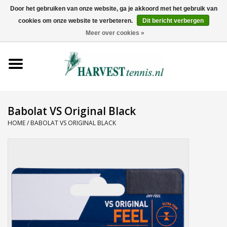
Door het gebruiken van onze website, ga je akkoord met het gebruik van
cookies om onze website te verbeteren.
Dit bericht verbergen
0 Artikelen - €0,00
Meer over cookies »
Home
Rackets
Tenniskleding
Babolat VS Original Black
HOME
/
BABOLAT VS ORIGINAL BLACK
Tennisschoenen
Tassen
Ballen
Snaren