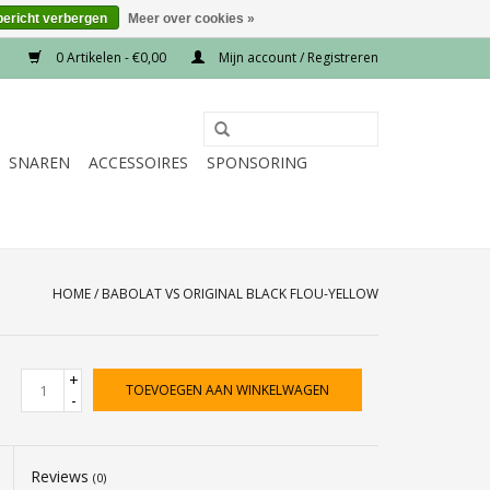
bericht verbergen
Meer over cookies »
0 Artikelen - €0,00
Mijn account / Registreren
SNAREN
ACCESSOIRES
SPONSORING
HOME
/
BABOLAT VS ORIGINAL BLACK FLOU-YELLOW
+
TOEVOEGEN AAN WINKELWAGEN
-
Reviews
(0)