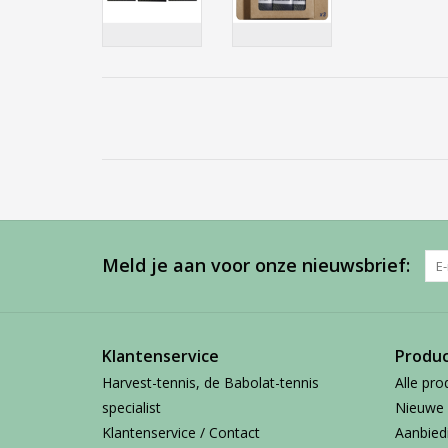
Meld je aan voor onze nieuwsbrief:
Klantenservice
Produ
Harvest-tennis, de Babolat-tennis
Alle pro
specialist
Nieuwe 
Klantenservice / Contact
Aanbied