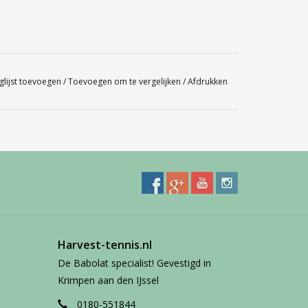
glijst toevoegen
/
Toevoegen om te vergelijken
/
Afdrukken
Harvest-tennis.nl
De Babolat specialist! Gevestigd in
Krimpen aan den IJssel
0180-551844