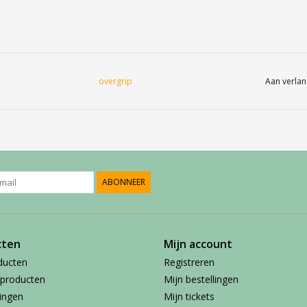
overgrip
Aan verlan
ABONNEER
cten
Mijn account
ducten
Registreren
producten
Mijn bestellingen
ingen
Mijn tickets