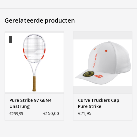
Met zijn gestroomlijnde ontwerp en ruime opbergvakken biedt
deze rugzak voldoende ruimte voor al je tennisuitrusting,
inclusief rackets, kleding, schoenen en accessoires. De
Gerelateerde producten
ergonomische schouderbanden zorgen voor comfortabel
dragen, terwijl het duurzame materiaal zorgt voor langdurige
prestaties. Ga stijlvol en georganiseerd naar de baan met de
Babolat Backpack Pure Strike.
Maat 50x25x30cm
Service
Bij Harvest-Tennis bieden wij graag persoonlijk advies voor u
aankoop. Neem telefonisch (0180-551844) contact op voor
meer informatie of om een afspraak te maken in onze
Pure Strike 97 GEN4
Curve Truckers Cap
showroom.
Unstrung
Pure Strike
€150,00
€21,95
€299,95