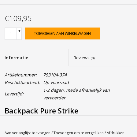
€109,95
+
TOEVOEGEN AAN WINKELWAGEN
-
Informatie
Reviews
(0)
Artikelnummer:
753104-374
Beschikbaarheid:
Op voorraad
1-2 dagen, mede afhankelijk van
Levertijd:
vervoerder
Backpack Pure Strike
De Babolat Backpack Pure Strike is de perfecte metgezel voor
tennisliefhebbers die op zoek zijn naar stijl en functionaliteit.
Aan verlanglijst toevoegen
/
Toevoegen om te vergelijken
/
Afdrukken