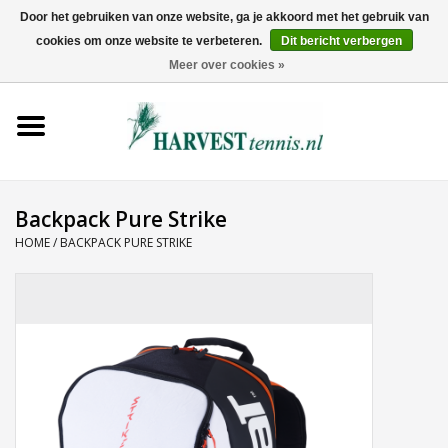
Door het gebruiken van onze website, ga je akkoord met het gebruik van
cookies om onze website te verbeteren.
Dit bericht verbergen
0 Artikelen - €0,00
Meer over cookies »
Home
Rackets
Tenniskleding
Backpack Pure Strike
HOME
/
BACKPACK PURE STRIKE
Tennisschoenen
Tassen
Ballen
Snaren