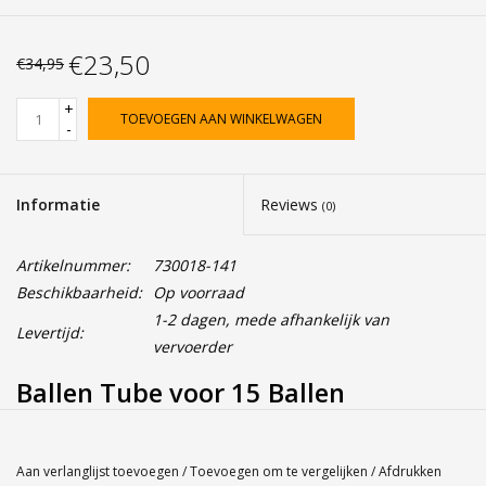
€23,50
€34,95
+
TOEVOEGEN AAN WINKELWAGEN
-
Informatie
Reviews
(0)
Artikelnummer:
730018-141
Beschikbaarheid:
Op voorraad
1-2 dagen, mede afhankelijk van
Levertijd:
vervoerder
Ballen Tube voor 15 Ballen
Praktisch, leuk en gemakkelijk te
gebruiken, deze ophaalbuis laat je
Aan verlanglijst toevoegen
/
Toevoegen om te vergelijken
/
Afdrukken