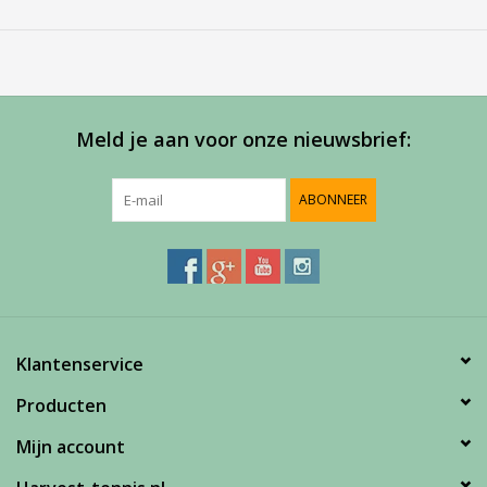
tennisballen verzamelen zonder te bukken.
Capaciteit: 15 ballen.
Verstelbare
schouderriem.
Service
Bij Harvest-Tennis bieden wij graag persoonlijk advies voor u
Meld je aan voor onze nieuwsbrief:
aankoop. Neem telefonisch (0180-551844) contact op voor
meer informatie of om een afspraak te maken in onze
ABONNEER
showroom.
Klantenservice
Producten
Mijn account