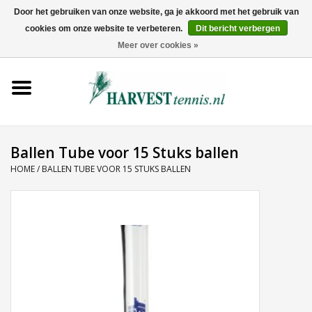
Door het gebruiken van onze website, ga je akkoord met het gebruik van
cookies om onze website te verbeteren.
Dit bericht verbergen
0 Artikelen - €0,00
Meer over cookies »
Home
Rackets
Tenniskleding
Ballen Tube voor 15 Stuks ballen
HOME
/
BALLEN TUBE VOOR 15 STUKS BALLEN
Tennisschoenen
Tassen
Ballen
Snaren