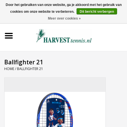
Door het gebruiken van onze website, ga je akkoord met het gebruik van
cookies om onze website te verbeteren.
Dit bericht verbergen
0 Artikelen - €0,00
Meer over cookies »
Home
Rackets
Tenniskleding
Ballfighter 21
HOME
/
BALLFIGHTER 21
Tennisschoenen
Tassen
Ballen
Snaren