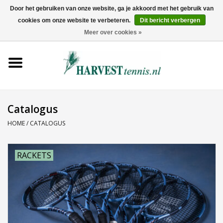
Door het gebruiken van onze website, ga je akkoord met het gebruik van
cookies om onze website te verbeteren.
Dit bericht verbergen
0 Artikelen - €0,00
Meer over cookies »
Home
Rackets
Tenniskleding
Catalogus
HOME
/
CATALOGUS
Tennisschoenen
RACKETS
Tassen
Ballen
Snaren