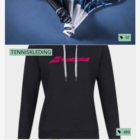
Accessoires
Sponsoring
67
Padel
TENNISKLEDING
Blog
499