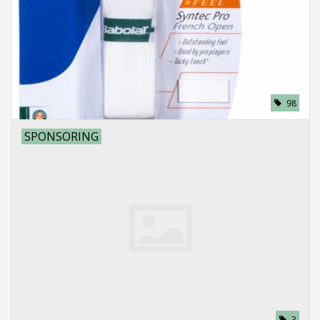
98
SPONSORING
3