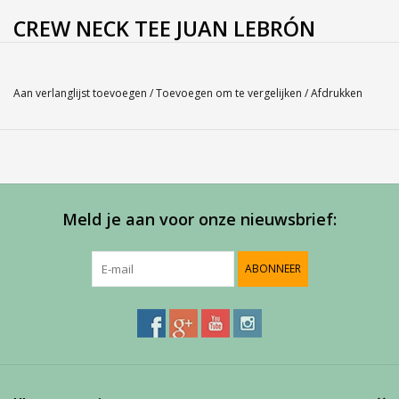
CREW NECK TEE JUAN LEBRÓN
Kleur:1000-White
Materiaal:100% Recycled polyester
Aan verlanglijst toevoegen
/
Toevoegen om te vergelijken
/
Afdrukken
Service
Bij Harvest-Tennis bieden wij graag persoonlijk advies voor u
aankoop. Neem telefonisch (0180-551844) contact op voor
meer informatie of om een afspraak te maken in onze
showroom
Meld je aan voor onze nieuwsbrief:
ABONNEER