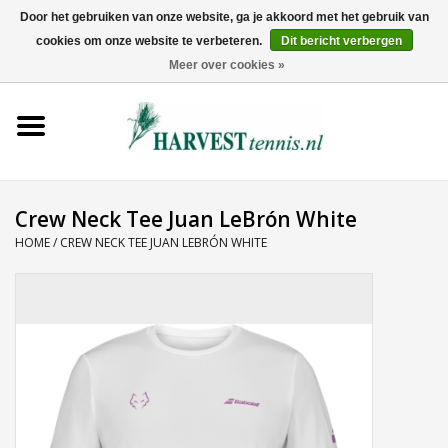
Door het gebruiken van onze website, ga je akkoord met het gebruik van
cookies om onze website te verbeteren.
Dit bericht verbergen
0 Artikelen - €0,00
Meer over cookies »
Home
Rackets
Tenniskleding
Crew Neck Tee Juan LeBrón White
HOME
/
CREW NECK TEE JUAN LEBRÓN WHITE
Tennisschoenen
Tassen
Ballen
Snaren