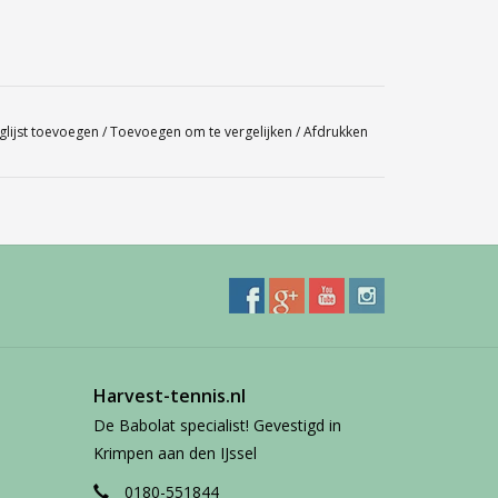
glijst toevoegen
/
Toevoegen om te vergelijken
/
Afdrukken
Harvest-tennis.nl
De Babolat specialist! Gevestigd in
Krimpen aan den IJssel
0180-551844