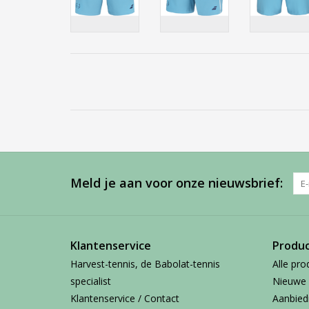
Meld je aan voor onze nieuwsbrief:
Klantenservice
Produ
Harvest-tennis, de Babolat-tennis
Alle pro
specialist
Nieuwe 
Klantenservice / Contact
Aanbied