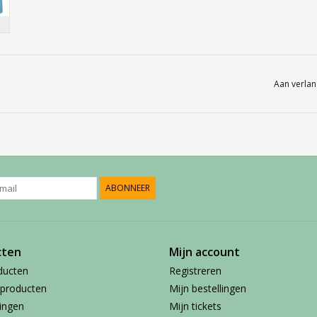
Aan verlan
ABONNEER
cten
Mijn account
ducten
Registreren
producten
Mijn bestellingen
ingen
Mijn tickets