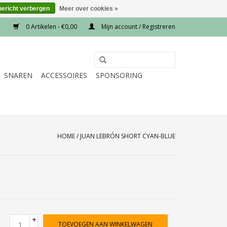
bericht verbergen
Meer over cookies »
0 Artikelen - €0,00
Mijn account / Registreren
SNAREN
ACCESSOIRES
SPONSORING
HOME
/
JUAN LEBRÓN SHORT CYAN-BLUE
+
TOEVOEGEN AAN WINKELWAGEN