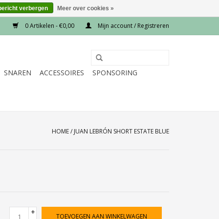
bericht verbergen
Meer over cookies »
0 Artikelen - €0,00
Mijn account / Registreren
SNAREN
ACCESSOIRES
SPONSORING
HOME
/
JUAN LEBRÓN SHORT ESTATE BLUE
+
TOEVOEGEN AAN WINKELWAGEN