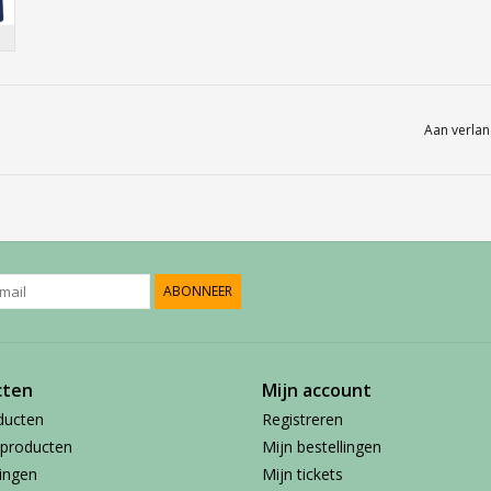
Aan verlan
ABONNEER
cten
Mijn account
ducten
Registreren
producten
Mijn bestellingen
ingen
Mijn tickets