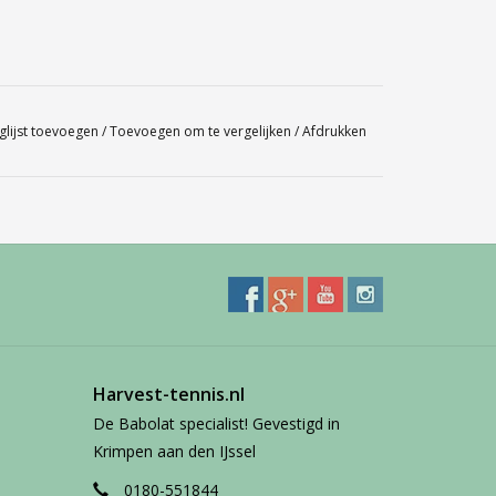
glijst toevoegen
/
Toevoegen om te vergelijken
/
Afdrukken
Harvest-tennis.nl
De Babolat specialist! Gevestigd in
Krimpen aan den IJssel
0180-551844