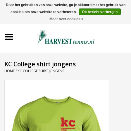
Door het gebruiken van onze website, ga je akkoord met het gebruik van
cookies om onze website te verbeteren.
Dit bericht verbergen
0 Artikelen - €0,00
Meer over cookies »
Home
Rackets
Tenniskleding
KC College shirt jongens
HOME
/
KC COLLEGE SHIRT JONGENS
Tennisschoenen
Tassen
Ballen
Snaren