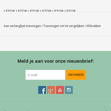
LETOP LETOP LETOP LETOP LETOP LETOP
Eerste jaars leerlingen gaat de GYM KLEDING via school...............
Aan verlanglijst toevoegen
/
Toevoegen om te vergelijken
/
Afdrukken
Hoge klassen moeten wel via de webshop bestellen.
Klik op afhalen of bezorgen voor 5,95
En graag per IDEAL betalen.
Meld je aan voor onze nieuwsbrief:
ABONNEER