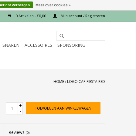
bericht verbergen
Meer over cookies »
0 Artikelen - €0,00
Mijn account / Registreren
SNAREN
ACCESSOIRES
SPONSORING
HOME
/
LOGO CAP FIESTA RED
+
TOEVOEGEN AAN WINKELWAGEN
-
Reviews
(0)