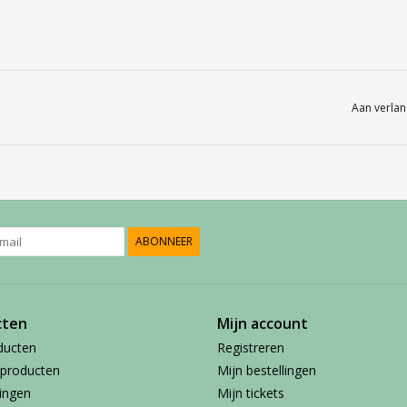
Aan verlan
ABONNEER
cten
Mijn account
ducten
Registreren
producten
Mijn bestellingen
ingen
Mijn tickets