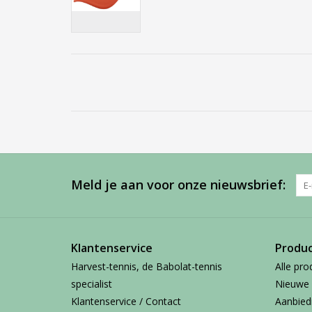
Meld je aan voor onze nieuwsbrief:
Klantenservice
Produ
Harvest-tennis, de Babolat-tennis
Alle pro
specialist
Nieuwe 
Klantenservice / Contact
Aanbied