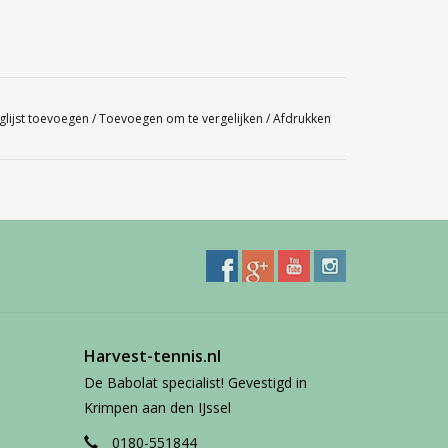
glijst toevoegen
/
Toevoegen om te vergelijken
/
Afdrukken
Harvest-tennis.nl
De Babolat specialist! Gevestigd in
Krimpen aan den IJssel
0180-551844