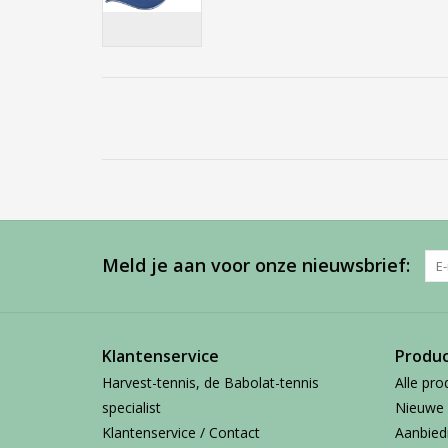
Meld je aan voor onze nieuwsbrief:
Klantenservice
Produ
Harvest-tennis, de Babolat-tennis
Alle pro
specialist
Nieuwe 
Klantenservice / Contact
Aanbied