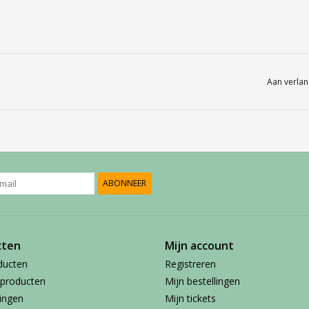
Aan verlan
ABONNEER
cten
Mijn account
ducten
Registreren
producten
Mijn bestellingen
ingen
Mijn tickets