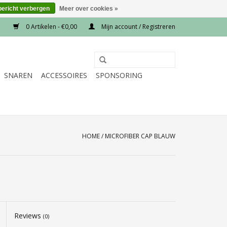
bericht verbergen
Meer over cookies »
0 Artikelen - €0,00
Mijn account / Registreren
SNAREN
ACCESSOIRES
SPONSORING
HOME
/
MICROFIBER CAP BLAUW
Reviews
(0)