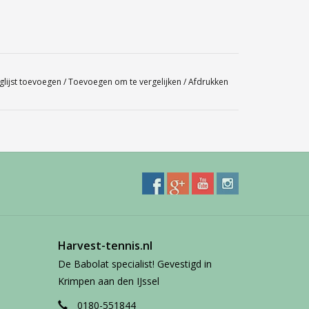
glijst toevoegen
/
Toevoegen om te vergelijken
/
Afdrukken
Harvest-tennis.nl
De Babolat specialist! Gevestigd in
Krimpen aan den IJssel
0180-551844