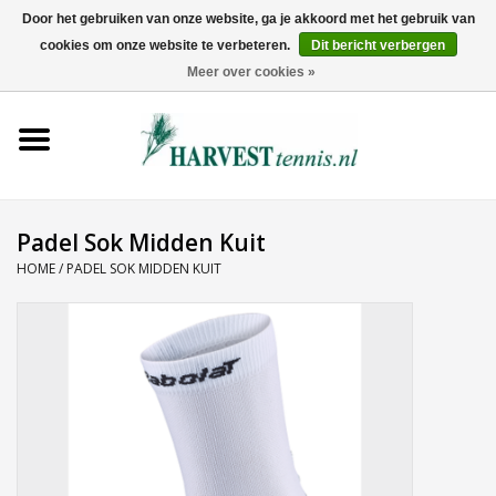
Door het gebruiken van onze website, ga je akkoord met het gebruik van
cookies om onze website te verbeteren.
Dit bericht verbergen
0 Artikelen - €0,00
Meer over cookies »
Home
Rackets
Tenniskleding
Padel Sok Midden Kuit
HOME
/
PADEL SOK MIDDEN KUIT
Tennisschoenen
Tassen
Ballen
Snaren