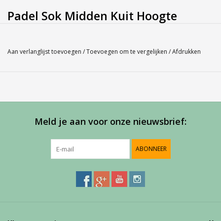
Padel Sok Midden Kuit Hoogte
Een technische,midden kuit sok speciaal ontworpen voor Padel. 
Deze sokken helpen je langer te spelen en bieden optimaal 
Aan verlanglijst toevoegen
/
Toevoegen om te vergelijken
/
Afdrukken
comfort terwijl het risico op 
blessures wordt verminderd.
65% Polyamide
34% Dri-Release
1%  Elastan
Service
Meld je aan voor onze nieuwsbrief:
Bij Harvest-Tennis bieden wij graag persoonlijk advies voor u
aankoop. Neem telefonisch (0180-551844) contact op voor
ABONNEER
meer informatie of om een afspraak te maken in onze
showroom