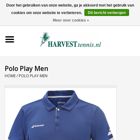
Door het gebruiken van onze website, ga je akkoord met het gebruik van
cookies om onze website te verbeteren.
Dit bericht verbergen
0 Artikelen - €0,00
Meer over cookies »
Home
Rackets
Tenniskleding
Polo Play Men
HOME
/
POLO PLAY MEN
Tennisschoenen
Tassen
Ballen
Snaren