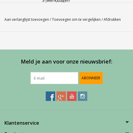
5 (werk)dagen
Babolat Polo Play
Aan verlanglijst toevoegen
/
Toevoegen om te vergelijken
/
Afdrukken
Gender-Men
Kleur-4118
Service
Bij Harvest-Tennis bieden wij graag persoonlijk advies voor u
aankoop. Neem telefonisch (0180-551844) contact op voor
Meld je aan voor onze nieuwsbrief:
meer informatie of om een afspraak te maken in onze
showroom.
ABONNEER
Klantenservice