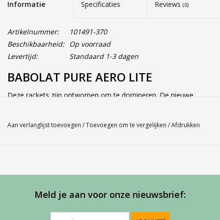
Informatie
Specificaties
Reviews
(0)
Artikelnummer:
101491-370
Beschikbaarheid:
Op voorraad
Levertijd:
Standaard 1-3 dagen
BABOLAT PURE AERO LITE
Deze rackets zijn ontworpen om te domineren. De nieuwe
toegevoegde technologieën biedt de Pure Areo meer gevoel en
stabiliteit, zonder dat dit ten koste gaat van de power en spin.
Aan verlanglijst toevoegen
/
Toevoegen om te vergelijken
/
Afdrukken
Pure Areo is het middelzware gewicht (zie specificaties) wat
meer techniek van de speler vraagt, maar geeft hier voor een
hoop controle en balsnelheid terug.
Service
Meld je aan voor onze nieuwsbrief:
Bij Harvest-Tennis bieden wij graag persoonlijk advies voor u
aankoop. Neem telefonisch (0180-551844) contact op voor