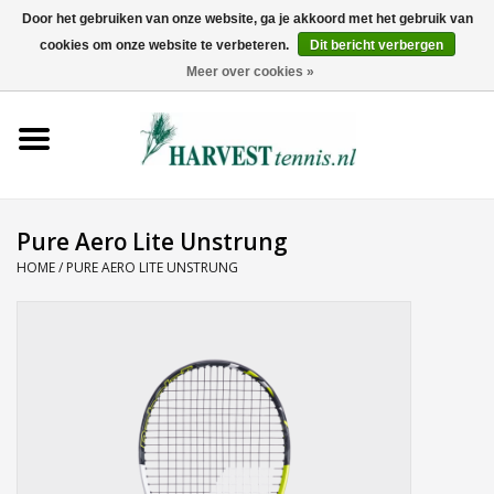
Door het gebruiken van onze website, ga je akkoord met het gebruik van
cookies om onze website te verbeteren.
Dit bericht verbergen
0 Artikelen - €0,00
Meer over cookies »
Home
Rackets
Tenniskleding
Pure Aero Lite Unstrung
HOME
/
PURE AERO LITE UNSTRUNG
Tennisschoenen
Tassen
Ballen
Snaren