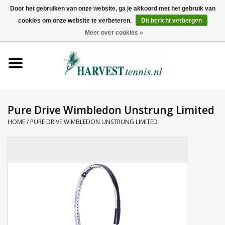
Door het gebruiken van onze website, ga je akkoord met het gebruik van
cookies om onze website te verbeteren.
Dit bericht verbergen
0 Artikelen - €0,00
Meer over cookies »
Home
Rackets
Tenniskleding
Pure Drive Wimbledon Unstrung Limited
HOME
/
PURE DRIVE WIMBLEDON UNSTRUNG LIMITED
Tennisschoenen
Tassen
Ballen
Snaren