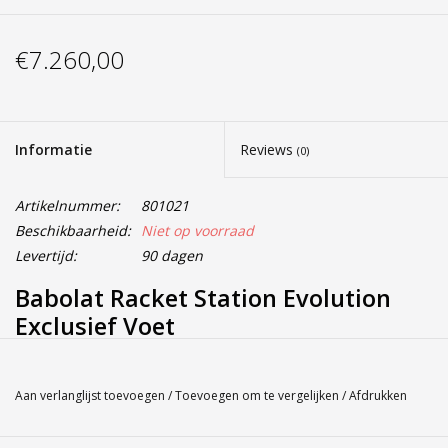
€7.260,00
Informatie
Reviews
(0)
Artikelnummer:
801021
Beschikbaarheid:
Niet op voorraad
Levertijd:
90 dagen
Babolat Racket Station Evolution
Exclusief Voet
Alleen op bestelling!!!!!!!
Service
Aan verlanglijst toevoegen
/
Toevoegen om te vergelijken
/
Afdrukken
Bij Harvest-Tennis bieden wij graag persoonlijk advies voor u
aankoop. Neem telefonisch (0180-551844) contact op voor