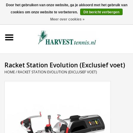
Door het gebruiken van onze website, ga je akkoord met het gebruik van
cookies om onze website te verbeteren.
Dit bericht verbergen
0 Artikelen - €0,00
Meer over cookies »
Home
Rackets
Tenniskleding
Racket Station Evolution (Exclusief voet)
HOME
/
RACKET STATION EVOLUTION (EXCLUSIEF VOET)
Tennisschoenen
Tassen
Ballen
Snaren