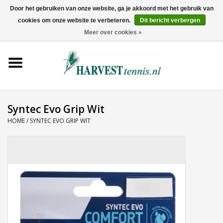
Door het gebruiken van onze website, ga je akkoord met het gebruik van
cookies om onze website te verbeteren.
Dit bericht verbergen
0 Artikelen - €0,00
Meer over cookies »
Home
Rackets
Tenniskleding
Syntec Evo Grip Wit
HOME
/
SYNTEC EVO GRIP WIT
Tennisschoenen
Tassen
Ballen
Snaren