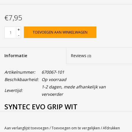
€7,95
+
TOEVOEGEN AAN WINKELWAGEN
-
Informatie
Reviews
(0)
Artikelnummer:
670067-101
Beschikbaarheid:
Op voorraad
1-2 dagen, mede afhankelijk van
Levertijd:
vervoerder
SYNTEC EVO GRIP WIT
Service
Bij Harvest-Tennis bieden wij graag persoonlijk advies voor u
Aan verlanglijst toevoegen
/
Toevoegen om te vergelijken
/
Afdrukken
aankoop. Neem telefonisch (0180-551844) contact op voor