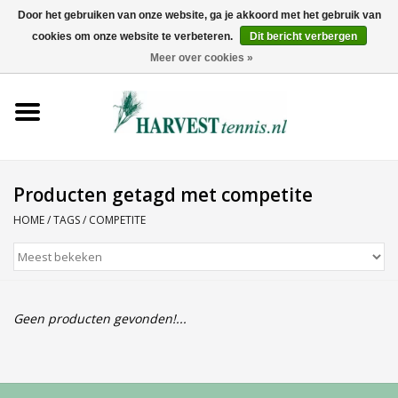
Door het gebruiken van onze website, ga je akkoord met het gebruik van
cookies om onze website te verbeteren.
Dit bericht verbergen
0 Artikelen - €0,00
Meer over cookies »
Home
Rackets
Tenniskleding
Producten getagd met competite
HOME
/
TAGS
/
COMPETITE
Tennisschoenen
Tassen
Geen producten gevonden!...
Ballen
Snaren