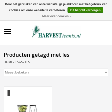
Door het gebruiken van onze website, ga je akkoord met het gebruik van
cookies om onze website te verbeteren.
Dit bericht verbergen
0 Artikelen - €0,00
Meer over cookies »
Home
Rackets
Tenniskleding
Producten getagd met les
HOME
/
TAGS
/
LES
Tennisschoenen
Tassen
Ballen
Snaren