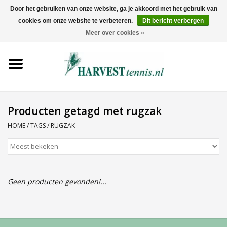
Door het gebruiken van onze website, ga je akkoord met het gebruik van
cookies om onze website te verbeteren.
Dit bericht verbergen
0 Artikelen - €0,00
Meer over cookies »
Home
Rackets
Tenniskleding
Producten getagd met rugzak
HOME
/
TAGS
/
RUGZAK
Tennisschoenen
Tassen
Geen producten gevonden!...
Ballen
Snaren