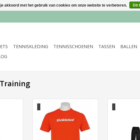
 je akkoord met het gebruik van cookies om onze website te verbeteren.
Dit 
ETS
TENNISKLEDING
TENNISSCHOENEN
TASSEN
BALLEN
LOG
Training
 Sweat Pant
Babolat Training Basic T-shirt
Babolat Trainin
Gr
TOEVOEGEN AAN WINKELWAGEN
NKELWAGEN
TOEVOEGEN AA