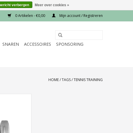
bericht verbergen
Meer over cookies »
0 Artikelen - €0,00
Mijn account / Registreren
SNAREN
ACCESSOIRES
SPONSORING
HOME
/
TAGS
/
TENNIS TRAINING
g Core Sweat Pant
ijs
N WINKELWAGEN