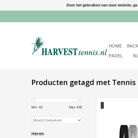
Door het gebruiken van onze website, ga
HOME
RACK
PADEL
B
Producten getagd met Tennis 
Babolat Training Core
Zwart
Min: €
0
Max: €
40
TOEVOEGEN AAN WI
Heren