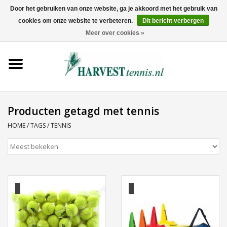
Door het gebruiken van onze website, ga je akkoord met het gebruik van
cookies om onze website te verbeteren.
Dit bericht verbergen
0 Artikelen - €0,00
Meer over cookies »
Home
Rackets
Tenniskleding
Producten getagd met tennis
HOME
/
TAGS
/
TENNIS
Tennisschoenen
Tassen
Ballen
Snaren