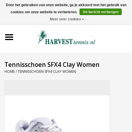
Door het gebruiken van onze website, ga je akkoord met het gebruik van
cookies om onze website te verbeteren.
Dit bericht verbergen
0 Artikelen - €0,00
Meer over cookies »
Home
Rackets
Tenniskleding
Tennisschoen SFX4 Clay Women
HOME
/
TENNISSCHOEN SFX4 CLAY WOMEN
Tennisschoenen
Tassen
Ballen
Snaren