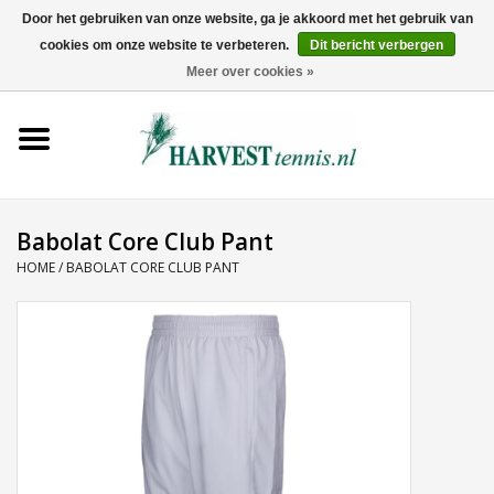
Door het gebruiken van onze website, ga je akkoord met het gebruik van
cookies om onze website te verbeteren.
Dit bericht verbergen
0 Artikelen - €0,00
Meer over cookies »
Home
Rackets
Tenniskleding
Babolat Core Club Pant
HOME
/
BABOLAT CORE CLUB PANT
Tennisschoenen
Tassen
Ballen
Snaren