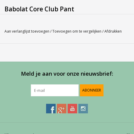
Babolat Core Club Pant
Gender: Men
Kleur: Wit 101
Aan verlanglijst toevoegen
/
Toevoegen om te vergelijken
/
Afdrukken
Materiaal: 100% Polyester
Inserts: 100% Polyester
Bent u niet zeker over de maat, misschien kan onze
Maatlabel
u
hierbij helpen.
Meld je aan voor onze nieuwsbrief:
Service
ABONNEER
Bij Harvest-Tennis bieden wij graag persoonlijk advies voor u
aankoop. Neem telefonisch (0180-551844) contact op voor
meer informatie of om een afspraak te maken in onze
showroom.