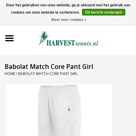
Door het gebruiken van onze website, ga je akkoord met het gebruik van
cookies om onze website te verbeteren.
Dit bericht verbergen
0 Artikelen - €0,00
Meer over cookies »
Home
Rackets
Tenniskleding
Babolat Match Core Pant Girl
HOME
/
BABOLAT MATCH CORE PANT GIRL
Tennisschoenen
Tassen
Ballen
Snaren